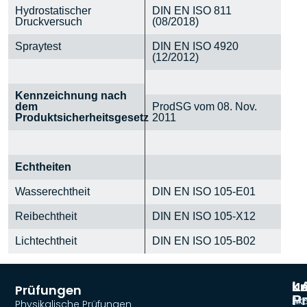
Hydrostatischer
DIN EN ISO 811
Druckversuch
(08/2018)
Spraytest
DIN EN ISO 4920
(12/2012)
Kennzeichnung nach
dem
ProdSG vom 08. Nov.
Produktsicherheitsgesetz
2011
Echtheiten
Wasserechtheit
DIN EN ISO 105-E01
Reibechtheit
DIN EN ISO 105-X12
Lichtechtheit
DIN EN ISO 105-B02
L
U
Ko
Prüfungen
Pr
Akt
LA
Physikalische Prüfungen