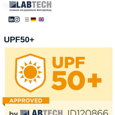
Test181195
UPF50+