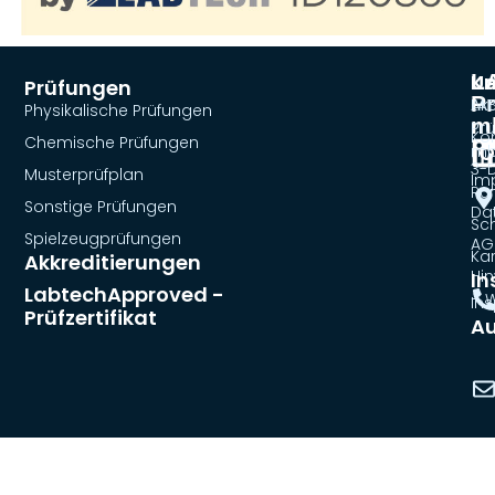
L
U
Ko
Prüfungen
Pr
Akt
LA
Physikalische Prüfungen
m
Prü
Ko
Chemische Prüfungen
m
3-
Musterprüfplan
Im
Ru
Sonstige Prüfungen
Da
Sc
Spielzeugprüfungen
AG
Kar
Akkreditierungen
Hi
In
LabtechApproved -
– W
Ins
Prüfzertifikat
Au